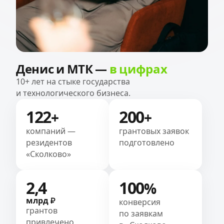
Денис и МТК —
в цифрах
10+ лет на стыке государства
и технологического бизнеса.
122
200
+
+
компаний —
грантовых заявок
резидентов
подготовлено
«Сколково»
2,4
100
%
млрд ₽
конверсия
грантов
по заявкам
привлечено