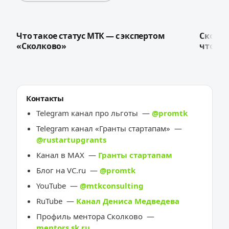
29:33
Что такое статус МТК — с экспертом
Сколко
«Сколково»
что вы
Контакты
Telegram канал про льготы —
@promtk
Telegram канал «Гранты стартапам» —
@rustartupgrants
Канал в МАХ —
Гранты стартапам
Блог на VC.ru —
@promtk
YouTube —
@mtkconsulting
RuTube —
Канал Дениса Медведева
Профиль ментора Сколково —
mentors.sk.ru